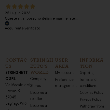
25 Luglio 2026
Queste sì, si possono definire marmellate…
Acquirente verificato
CONTAC
STRINGH
USER
INFORMA
TS
ETTO'S
AREA
TION
WORLD
STRINGHETT
My account
Shipping
O SRL
Company
Preference
Terms and
Via Maestri del
Stores
management
conditions
Lavoro, 9
Become a
Cookies Policy
37045
reseller
Privacy Policy
Legnago (VR)
Become a
Withdraw from
Italy