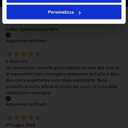
6 Giorni Fa
Personalizza
Ho acquistato di nuovo marmellate e sono strepitose.
Condivido la loro bontà con amici e farò sicuramente altri
ordini. Spedizione perfetta.
Acquirente verificato
6 Giorni Fa
ho conosciuto l'azienda gironzolando sul web alla ricerca
di marmellate che contengano veramente la frutta e devo
dire che le aspettative sono state soddisfatte. Buon
prodotto e molto efficienti anche dal punto di vista della
spedizione e consegna
Acquirente verificato
29 Luglio 2026