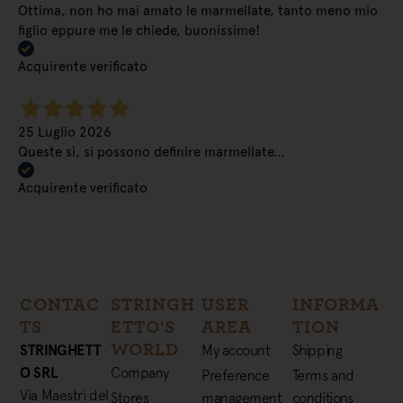
Ottima, non ho mai amato le marmellate, tanto meno mio
figlio eppure me le chiede, buonissime!
Acquirente verificato
25 Luglio 2026
Queste sì, si possono definire marmellate…
Acquirente verificato
CONTAC
STRINGH
USER
INFORMA
TS
ETTO'S
AREA
TION
WORLD
STRINGHETT
My account
Shipping
O SRL
Company
Preference
Terms and
Via Maestri del
Stores
management
conditions