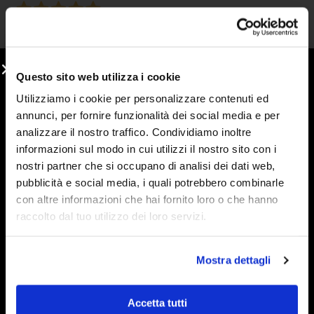
2 Giorni Fa
sono cliente affezionato e ritengo che la qualità, la
percezione del prodotto sia alla base della scelta che
faccio. seguono un customer service attento e puntuale. le
Questo sito web utilizza i cookie
promozioni invitano e sono efficaci nel fidelizzare il cliente.
Utilizziamo i cookie per personalizzare contenuti ed
continuate così
annunci, per fornire funzionalità dei social media e per
analizzare il nostro traffico. Condividiamo inoltre
Acquirente verificato
informazioni sul modo in cui utilizzi il nostro sito con i
nostri partner che si occupano di analisi dei dati web,
pubblicità e social media, i quali potrebbero combinarle
5 Giorni Fa
Ho conosciuto le marmellate Stringhetto a una fiera con
con altre informazioni che hai fornito loro o che hanno
bancarelle e non le ho più lasciate. Vera frutta e una
raccolto dal tuo utilizzo dei loro servizi.
consistenza deliziosa. Le mie preferite sono arancia,
visciole e fragola, ma volendo si può osare di più con una
Mostra dettagli
vasta gamma di gusti.
Acquirente verificato
Accetta tutti