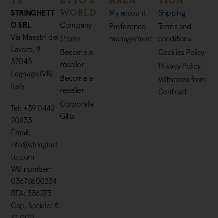
TS
ETTO'S
AREA
TION
WORLD
STRINGHETT
My account
Shipping
O SRL
Company
Preference
Terms and
Via Maestri del
Stores
management
conditions
Lavoro, 9
Become a
Cookies Policy
37045
reseller
Privacy Policy
Legnago (VR)
Become a
Withdraw from
Italy
reseller
Contract
Corporate
Tel: +39 0442
Gifts
20833
Email:
info@stringhet
to.com
VAT number:
03678600234
REA: 356273
Cap. Sociale: €
41.000