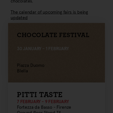
chocolates.
The calendar of upcoming fairs is being
updated
CHOCOLATE FESTIVAL
30 JANUARY - 1 FEBRUARY
Piazza Duomo
BIella
PITTI TASTE
7 FEBRUARY - 9 FEBRUARY
Fortezza da Basso - Firenze
Ground floor Stand T4