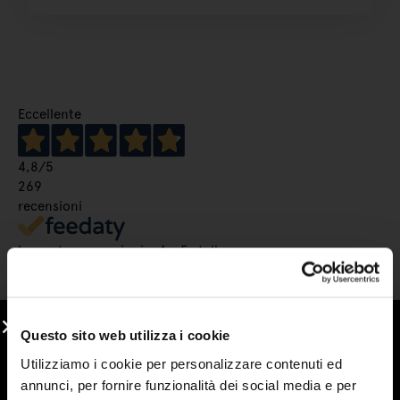
Eccellente
4,8
/5
269
recensioni
Le nostre recensioni a 4 e 5 stelle.
Clicca qui per leggerle tutte >
Precedente
Successivo
Questo sito web utilizza i cookie
3 Giorni Fa
Utilizziamo i cookie per personalizzare contenuti ed
Adoro le vostre marmellate !buonissime !!mela e cannella
annunci, per fornire funzionalità dei social media e per
la mia preferita in assoluto,ma anche le creme sono