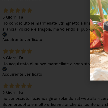
5 Giorni Fa
Ho conosciuto le marmellate Stringhetto a una fiera con
arancia, visciole e fragola, ma volendo si può osare di
Acquirente verificato
6 Giorni Fa
Ho acquistato di nuovo marmellate e sono strepitose. Co
Acquirente verificato
6 Giorni Fa
ho conosciuto l'azienda gironzolando sul web alla ricer
Buon prodotto e molto efficienti anche dal punto di vis