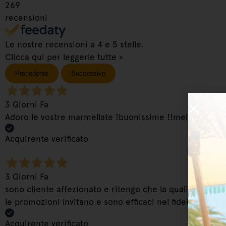
269
recensioni
Le nostre recensioni a 4 e 5 stelle.
Clicca qui per leggerle tutte >
Precedente
Successivo
3 Giorni Fa
Adoro le vostre marmellate !buonissime !!mela e cannel
Acquirente verificato
3 Giorni Fa
sono cliente affezionato e ritengo che la qualità, la pe
le promozioni invitano e sono efficaci nel fidelizzare il 
Acquirente verificato