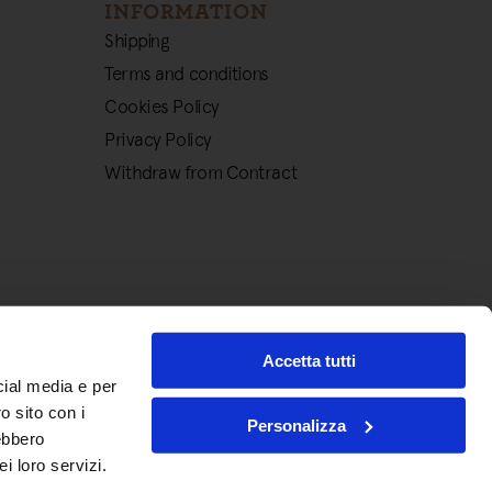
INFORMATION
Shipping
Terms and conditions
Cookies Policy
Privacy Policy
Withdraw from Contract
Accetta tutti
cial media e per
o sito con i
Personalizza
rebbero
i loro servizi.