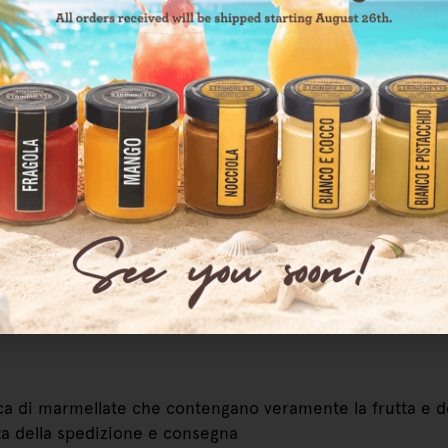
 bancarelle e non le ho più lasciate. Vera frutta e una co
 più con una vasta gamma di gusti.
ndivido la loro bontà con amici e farò sicuramente altri
ca di marmellate che contengano veramente la frutta e de
ta della spedizione e consegna