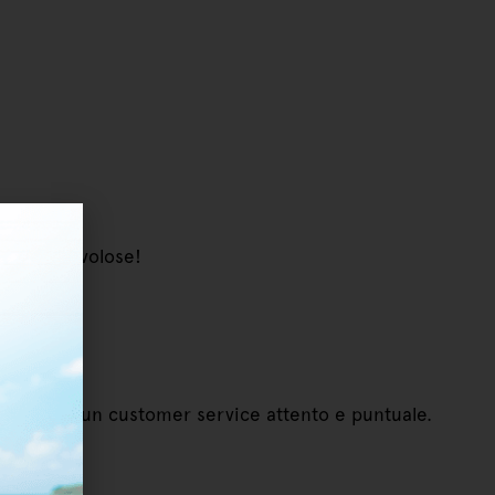
avvero favolose!
io. seguono un customer service attento e puntuale.