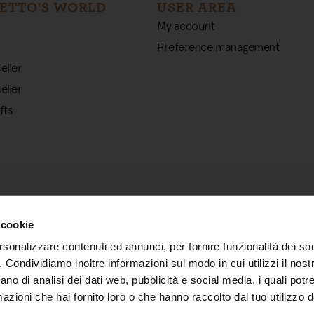
ETTO'S WORLD
USER AREA
My account
Preference management
eller
eller
fts
 cookie
rsonalizzare contenuti ed annunci, per fornire funzionalità dei so
o. Condividiamo inoltre informazioni sul modo in cui utilizzi il nostr
ano di analisi dei dati web, pubblicità e social media, i quali pot
azioni che hai fornito loro o che hanno raccolto dal tuo utilizzo de