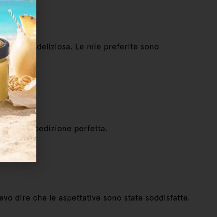
nsistenza deliziosa. Le mie preferite sono
 ordini. Spedizione perfetta.
vo dire che le aspettative sono state soddisfatte.