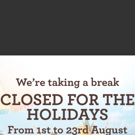
la la mia preferita in assoluto,ma anche le creme sono d
rcezione del prodotto sia alla base della scelta che facc
cliente. continuate così