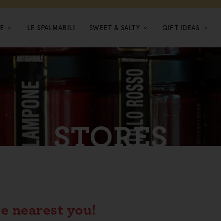
E
LE SPALMABILI
SWEET & SALTY
GIFT IDEAS
STORES
re nearest you!