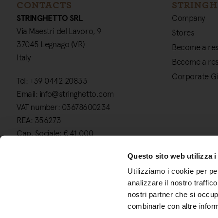
CONTACTS
STRINGH
STRINGHETTO SRL
Company
Via Maestri del Lavoro, 9
Stores
37045 Legnago (VR)
Become a res
Italy
Become a res
Corporate Gi
Tel: +39 0442 20833
Email: info@stringhetto.com
VAT number: 03678600234
REA: 356273
Cap. Sociale: € 41.000
Questo sito web utilizza i
Utilizziamo i cookie per pe
analizzare il nostro traffic
nostri partner che si occup
combinarle con altre inform