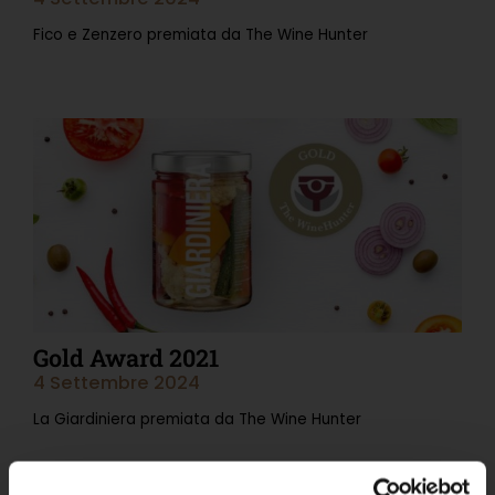
Fico e Zenzero premiata da The Wine Hunter
Leggi Tutto »
Gold Award 2021
4 Settembre 2024
La Giardiniera premiata da The Wine Hunter
Leggi Tutto »