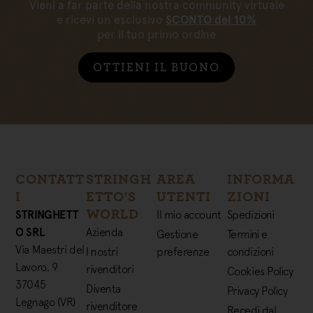
Vieni a far parte della nostra community virtuale
e ricevi un esclusivo
SCONTO del 10%
per il tuo primo ordine
OTTIENI IL BUONO
CONTATT
STRINGH
AREA
INFORMA
I
ETTO'S
UTENTI
ZIONI
WORLD
STRINGHETT
Il mio account
Spedizioni
O SRL
Azienda
Gestione
Termini e
Via Maestri del
I nostri
preferenze
condizioni
Lavoro, 9
rivenditori
Cookies Policy
37045
Diventa
Privacy Policy
Legnago (VR)
rivenditore
Recedi dal