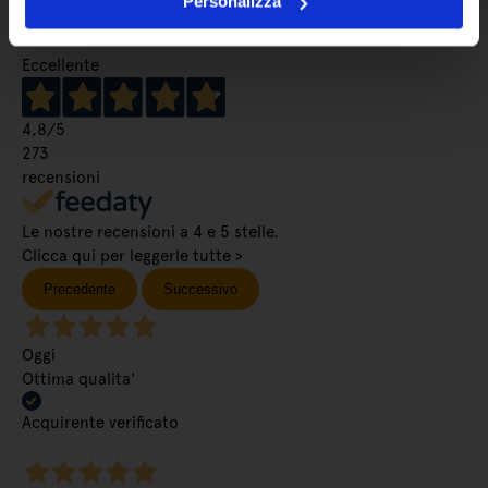
Personalizza
Eccellente
4,8
/5
273
recensioni
Le nostre recensioni a 4 e 5 stelle.
Clicca qui per leggerle tutte >
Precedente
Successivo
Oggi
Ottima qualita'
Acquirente verificato