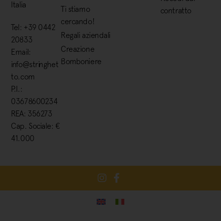
Italia
Ti stiamo
contratto
cercando!
Tel: +39 0442
Regali aziendali
20833
Creazione
Email:
Bomboniere
info@stringhet
to.com
P.I.:
03678600234
REA: 356273
Cap. Sociale: €
41.000