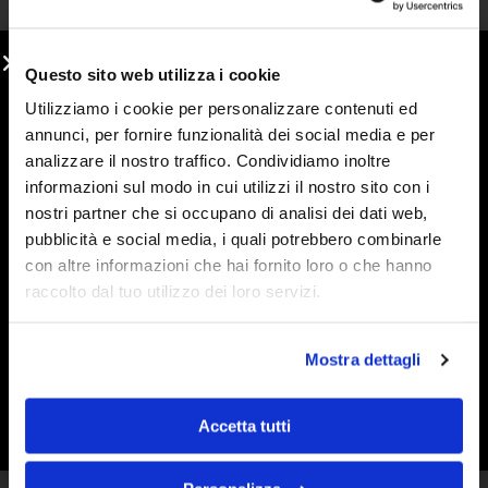
Questo sito web utilizza i cookie
Utilizziamo i cookie per personalizzare contenuti ed
annunci, per fornire funzionalità dei social media e per
analizzare il nostro traffico. Condividiamo inoltre
informazioni sul modo in cui utilizzi il nostro sito con i
nostri partner che si occupano di analisi dei dati web,
Dolce al cucchiaio con amaretti e
pubblicità e social media, i quali potrebbero combinarle
Spalmabile Cioccolato Bianco e
con altre informazioni che hai fornito loro o che hanno
raccolto dal tuo utilizzo dei loro servizi.
Mandorla
20 Giugno 2020
Questo dolce si può realizzare sia in una pirofila sia, se si
Mostra dettagli
preferisce, in bicchieri monoporzione. Ingredienti 250 ml
di
Accetta tutti
Leggi Tutto »