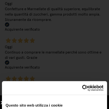
Oggi
Confetture e Marmellate di qualità superiore, equilibrate
nella quantità di zuccheri, gamma prodotti molto ampia.
Sicuramente da ricomprare.
Acquirente verificato
Oggi
Continuo a comprare le marmellate perché sono ottime e
di vari gusti. Grazie
Acquirente verificato
Ieri
Ottima qualita'
Acquirente verificato
Questo sito web utilizza i cookie