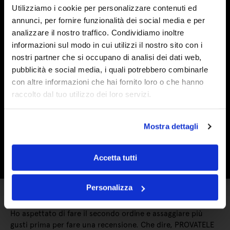
Utilizziamo i cookie per personalizzare contenuti ed
Ieri
annunci, per fornire funzionalità dei social media e per
In effetti il prodotto è buono. Ho sentito solo due dei
analizzare il nostro traffico. Condividiamo inoltre
vasetti acquistati ma entrambi rispondono alle mie
informazioni sul modo in cui utilizzi il nostro sito con i
aspettative. Comprerò ancora dalla vs azienda
nostri partner che si occupano di analisi dei dati web,
pubblicità e social media, i quali potrebbero combinarle
Acquirente verificato
con altre informazioni che hai fornito loro o che hanno
raccolto dal tuo utilizzo dei loro servizi.
Ieri
Tutto buonissimo...le marmellate hanno un sapore
Mostra dettagli
eccezionale, non vedo l'ora di assaggiare altri gusti.
Consigliatissimo 🥰💯
Accetta tutti
Acquirente verificato
Personalizza
Ieri
Ho aspettato di fare il secondo ordine e assaggiare più
gusti prima per fare una recensione. Che dire, PROVATELE