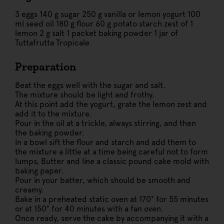
3 eggs 140 g sugar 250 g vanilla or lemon yogurt 100
ml seed oil 180 g flour 60 g potato starch zest of 1
lemon 2 g salt 1 packet baking powder
1 jar of
Tuttafrutta Tropicale
Preparation
Beat the eggs well with the sugar and salt.
The mixture should be light and frothy.
At this point add the yogurt, grate the lemon zest and
add it to the mixture.
Pour in the oil at a trickle, always stirring, and then
the baking powder.
In a bowl sift the flour and starch and add them to
the mixture a little at a time being careful not to form
lumps, Butter and line a classic pound cake mold with
baking paper.
Pour in your batter, which should be smooth and
creamy.
Bake in a preheated static oven at 170° for 55 minutes
or at 150° for 40 minutes with a fan oven.
Once ready, serve the cake by accompanying it with a