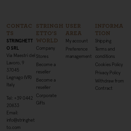
CONTAC
STRINGH
USER
INFORMA
TS
ETTO'S
AREA
TION
WORLD
STRINGHETT
My account
Shipping
O SRL
Company
Preference
Terms and
Via Maestri del
Stores
management
conditions
Lavoro, 9
Become a
Cookies Policy
37045
reseller
Privacy Policy
Legnago (VR)
Become a
Withdraw from
Italy
reseller
Contract
Corporate
Tel: +39 0442
Gifts
20833
Email:
info@stringhet
to.com