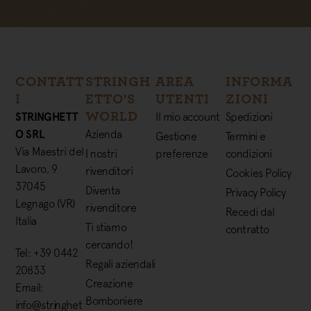
CONTATT
STRINGH
AREA
INFORMA
I
ETTO'S
UTENTI
ZIONI
WORLD
STRINGHETT
Il mio account
Spedizioni
O SRL
Azienda
Gestione
Termini e
Via Maestri del
I nostri
preferenze
condizioni
Lavoro, 9
rivenditori
Cookies Policy
37045
Diventa
Privacy Policy
Legnago (VR)
rivenditore
Recedi dal
Italia
Ti stiamo
contratto
cercando!
Tel: +39 0442
Regali aziendali
20833
Creazione
Email:
Bomboniere
info@stringhet