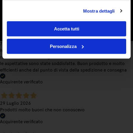
la loro bontà con amici e farò sicuramente altri ordini.
Spedizione perfetta.
Mostra dettagli
Acquirente verificato
Accetta tutti
7 Giorni Fa
Personalizza
ho conosciuto l'azienda gironzolando sul web alla ricerca di
marmellate che contengano veramente la frutta e devo dire che
le aspettative sono state soddisfatte. Buon prodotto e molto
efficienti anche dal punto di vista della spedizione e consegna
Acquirente verificato
29 Luglio 2026
Prodotti molto buoni che non conoscevo
Acquirente verificato