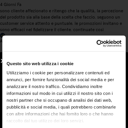
4 Giorni Fa
sono cliente affezionato e ritengo che la qualità, la percezione
del prodotto sia alla base della scelta che faccio. seguono un
customer service attento e puntuale. le promozioni invitano e
sono efficaci nel fidelizzare il cliente. continuate così
Acquirente verificato
6 Giorni Fa
Questo sito web utilizza i cookie
Ho conosciuto le marmellate Stringhetto a una fiera con
Utilizziamo i cookie per personalizzare contenuti ed
bancarelle e non le ho più lasciate. Vera frutta e una consistenza
annunci, per fornire funzionalità dei social media e per
deliziosa. Le mie preferite sono arancia, visciole e fragola, ma
analizzare il nostro traffico. Condividiamo inoltre
volendo si può osare di più con una vasta gamma di gusti.
informazioni sul modo in cui utilizzi il nostro sito con i
Acquirente verificato
nostri partner che si occupano di analisi dei dati web,
pubblicità e social media, i quali potrebbero combinarle
con altre informazioni che hai fornito loro o che hanno
7 Giorni Fa
raccolto dal tuo utilizzo dei loro servizi.
Ho acquistato di nuovo marmellate e sono strepitose. Condivido