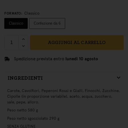
Classico
FORMATO
:
Classico
Confezione da 6
AGGIUNGI AL CARRELLO
Spedizione prevista entro
lunedì 10 agosto
INGREDIENTI
Carote, Cavolfiori, Peperoni Rossi e Gialli, Finocchi, Zucchine,
Cipolle (in proporzione variabile), aceto, acqua, zucchero,
sale, pepe, alloro.
Peso netto 580 g
Peso netto sgocciolato 290 g
SENZA GLUTINE