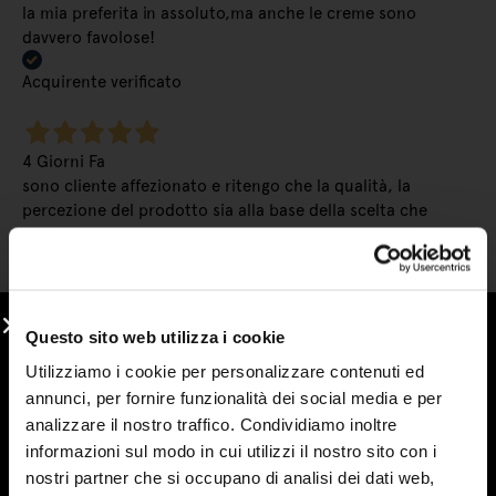
la mia preferita in assoluto,ma anche le creme sono
davvero favolose!
Acquirente verificato
4 Giorni Fa
sono cliente affezionato e ritengo che la qualità, la
percezione del prodotto sia alla base della scelta che
faccio. seguono un customer service attento e puntuale. le
promozioni invitano e sono efficaci nel fidelizzare il cliente.
continuate così
Acquirente verificato
Questo sito web utilizza i cookie
Utilizziamo i cookie per personalizzare contenuti ed
annunci, per fornire funzionalità dei social media e per
6 Giorni Fa
analizzare il nostro traffico. Condividiamo inoltre
Ho conosciuto le marmellate Stringhetto a una fiera con
informazioni sul modo in cui utilizzi il nostro sito con i
bancarelle e non le ho più lasciate. Vera frutta e una
nostri partner che si occupano di analisi dei dati web,
consistenza deliziosa. Le mie preferite sono arancia,