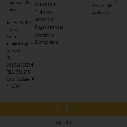
Legnago (VR)
rivenditore
Recedi dal
Italia
Ti stiamo
contratto
cercando!
Tel: +39 0442
Regali aziendali
20833
Creazione
Email:
Bomboniere
info@stringhet
to.com
P.I.:
03678600234
REA: 356273
Cap. Sociale: €
41.000