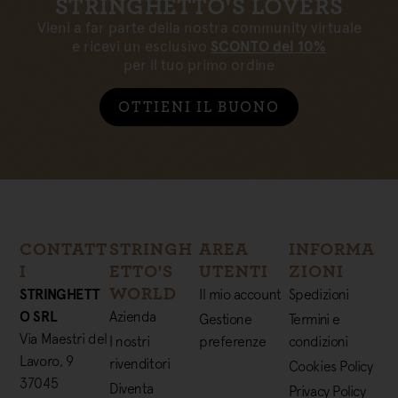
STRINGHETTO'S LOVERS
Vieni a far parte della nostra community virtuale
e ricevi un esclusivo
SCONTO del 10%
per il tuo primo ordine
OTTIENI IL BUONO
CONTATT
STRINGH
AREA
INFORMA
I
ETTO'S
UTENTI
ZIONI
WORLD
STRINGHETT
Il mio account
Spedizioni
O SRL
Azienda
Gestione
Termini e
Via Maestri del
I nostri
preferenze
condizioni
Lavoro, 9
rivenditori
Cookies Policy
37045
Diventa
Privacy Policy