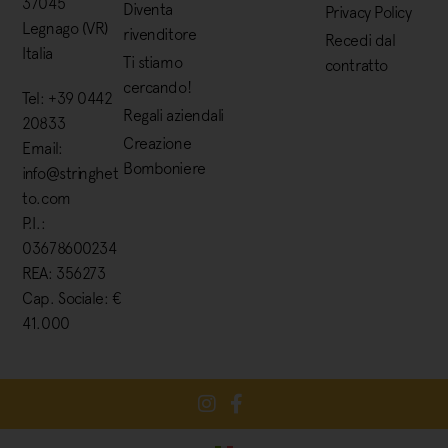
37045
Diventa
Privacy Policy
Legnago (VR)
rivenditore
Recedi dal
Italia
Ti stiamo
contratto
cercando!
Tel: +39 0442
Regali aziendali
20833
Creazione
Email:
Bomboniere
info@stringhet
to.com
P.I.:
03678600234
REA: 356273
Cap. Sociale: €
41.000