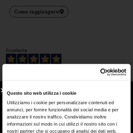
Come raggiungerci
Eccellente
4,8
/5
269
recensioni
Questo sito web utilizza i cookie
Le nostre recensioni a 4 e 5 stelle.
Clicca qui per leggerle tutte >
Utilizziamo i cookie per personalizzare contenuti ed
annunci, per fornire funzionalità dei social media e per
Precedente
Successivo
analizzare il nostro traffico. Condividiamo inoltre
informazioni sul modo in cui utilizzi il nostro sito con i
2 Giorni Fa
nostri partner che si occupano di analisi dei dati web,