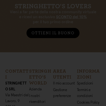
STRINGHETTO'S LOVERS
Vieni a far parte della nostra community virtuale
e ricevi un esclusivo
SCONTO del 10%
per il tuo primo ordine
OTTIENI IL BUONO
CONTATT
STRINGH
AREA
INFORMA
I
ETTO'S
UTENTI
ZIONI
WORLD
STRINGHETT
Il mio account
Spedizioni
O SRL
Azienda
Gestione
Termini e
Via Maestri del
I nostri
preferenze
condizioni
Lavoro, 9
rivenditori
Cookies Policy