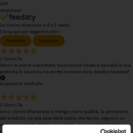
269
recensioni
Le nostre recensioni a 4 e 5 stelle.
Clicca qui per leggerle tutte >
Precedente
Successivo
2 Giorni Fa
Adoro le vostre marmellate !buonissime !!mela e cannella la mia
preferita in assoluto,ma anche le creme sono davvero favolose!
Acquirente verificato
2 Giorni Fa
sono cliente affezionato e ritengo che la qualità, la percezione
del prodotto sia alla base della scelta che faccio. seguono un
customer service attento e puntuale. le promozioni invitano e
sono efficaci nel fidelizzare il cliente. continuate così