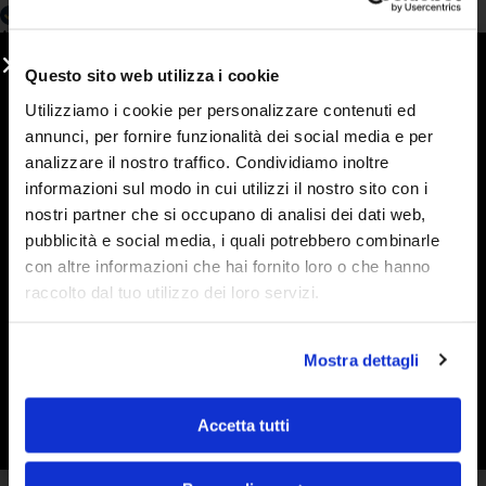
Acquirente verificato
Questo sito web utilizza i cookie
Utilizziamo i cookie per personalizzare contenuti ed
4 Giorni Fa
annunci, per fornire funzionalità dei social media e per
Ho conosciuto le marmellate Stringhetto a una fiera con
analizzare il nostro traffico. Condividiamo inoltre
bancarelle e non le ho più lasciate. Vera frutta e una consistenza
deliziosa. Le mie preferite sono arancia, visciole e fragola, ma
informazioni sul modo in cui utilizzi il nostro sito con i
volendo si può osare di più con una vasta gamma di gusti.
nostri partner che si occupano di analisi dei dati web,
pubblicità e social media, i quali potrebbero combinarle
Acquirente verificato
con altre informazioni che hai fornito loro o che hanno
raccolto dal tuo utilizzo dei loro servizi.
5 Giorni Fa
Ho acquistato di nuovo marmellate e sono strepitose. Condivido
Mostra dettagli
la loro bontà con amici e farò sicuramente altri ordini.
Spedizione perfetta.
Accetta tutti
Acquirente verificato