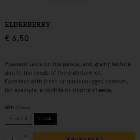
ELDERBERRY
€
6,50
Pleasant taste on the palate, and grainy texture
due to the seeds of the elderberries.
Excellent with fresh or medium-aged cheeses,
for example, a robiola or ricotta cheese.
Classic
SIZE
:
Pack of 6
Classic
ADD TO CART