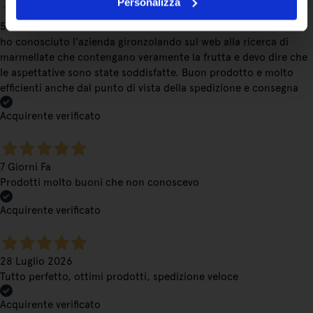
Personalizza
5 Giorni Fa
ho conosciuto l'azienda gironzolando sul web alla ricerca di
marmellate che contengano veramente la frutta e devo dire che
le aspettative sono state soddisfatte. Buon prodotto e molto
efficienti anche dal punto di vista della spedizione e consegna
Acquirente verificato
7 Giorni Fa
Prodotti molto buoni che non conoscevo
Acquirente verificato
28 Luglio 2026
Tutto perfetto, ottimi prodotti, spedizione veloce
Acquirente verificato