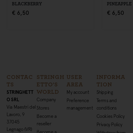
BLACKBERRY
PINEAPPLE
€
6,50
€
6,50
CONTAC
STRINGH
USER
INFORMA
TS
ETTO'S
AREA
TION
WORLD
STRINGHETT
My account
Shipping
O SRL
Company
Preference
Terms and
Via Maestri del
Stores
management
conditions
Lavoro, 9
Become a
Cookies Policy
37045
reseller
Privacy Policy
Legnago (VR)
Become a
Withdraw from