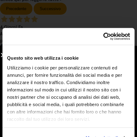
Precedente
Successivo
4 Giorni Fa
Adoro le vostre marmellate !buonissime !!mela e cannella la mia
preferita in assoluto,ma anche le creme sono davvero favolose!
Acquirente verificato
Questo sito web utilizza i cookie
Utilizziamo i cookie per personalizzare contenuti ed
annunci, per fornire funzionalità dei social media e per
4 Giorni Fa
sono cliente affezionato e ritengo che la qualità, la percezione
analizzare il nostro traffico. Condividiamo inoltre
del prodotto sia alla base della scelta che faccio. seguono un
informazioni sul modo in cui utilizzi il nostro sito con i
customer service attento e puntuale. le promozioni invitano e
nostri partner che si occupano di analisi dei dati web,
sono efficaci nel fidelizzare il cliente. continuate così
pubblicità e social media, i quali potrebbero combinarle
con altre informazioni che hai fornito loro o che hanno
Acquirente verificato
raccolto dal tuo utilizzo dei loro servizi.
6 Giorni Fa