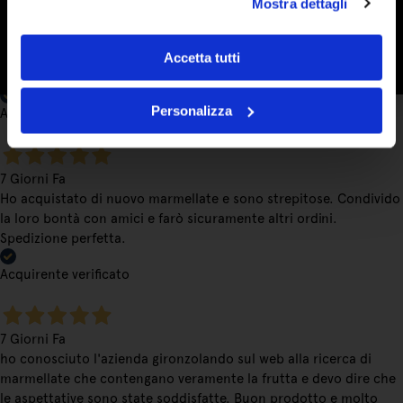
Mostra dettagli
Ho conosciuto le marmellate Stringhetto a una fiera con
bancarelle e non le ho più lasciate. Vera frutta e una consistenza
deliziosa. Le mie preferite sono arancia, visciole e fragola, ma
Accetta tutti
volendo si può osare di più con una vasta gamma di gusti.
Personalizza
Acquirente verificato
7 Giorni Fa
Ho acquistato di nuovo marmellate e sono strepitose. Condivido
la loro bontà con amici e farò sicuramente altri ordini.
Spedizione perfetta.
Acquirente verificato
7 Giorni Fa
ho conosciuto l'azienda gironzolando sul web alla ricerca di
marmellate che contengano veramente la frutta e devo dire che
le aspettative sono state soddisfatte. Buon prodotto e molto