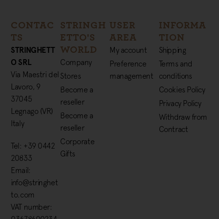
CONTAC
STRINGH
USER
INFORMA
TS
ETTO'S
AREA
TION
WORLD
STRINGHETT
My account
Shipping
O SRL
Company
Preference
Terms and
Via Maestri del
Stores
management
conditions
Lavoro, 9
Become a
Cookies Policy
37045
reseller
Privacy Policy
Legnago (VR)
Become a
Withdraw from
Italy
reseller
Contract
Corporate
Tel: +39 0442
Gifts
20833
Email:
info@stringhet
to.com
VAT number:
03678600234