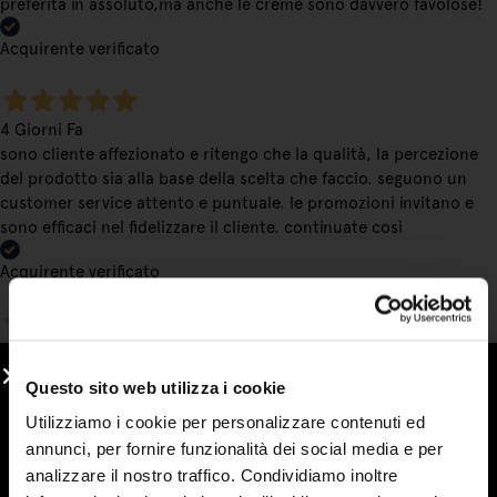
preferita in assoluto,ma anche le creme sono davvero favolose!
Acquirente verificato
4 Giorni Fa
sono cliente affezionato e ritengo che la qualità, la percezione
del prodotto sia alla base della scelta che faccio. seguono un
customer service attento e puntuale. le promozioni invitano e
sono efficaci nel fidelizzare il cliente. continuate così
Acquirente verificato
6 Giorni Fa
Ho conosciuto le marmellate Stringhetto a una fiera con
Questo sito web utilizza i cookie
bancarelle e non le ho più lasciate. Vera frutta e una consistenza
Utilizziamo i cookie per personalizzare contenuti ed
deliziosa. Le mie preferite sono arancia, visciole e fragola, ma
annunci, per fornire funzionalità dei social media e per
volendo si può osare di più con una vasta gamma di gusti.
analizzare il nostro traffico. Condividiamo inoltre
Acquirente verificato