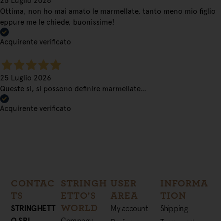
25 Luglio 2026
Ottima, non ho mai amato le marmellate, tanto meno mio figlio
eppure me le chiede, buonissime!
Acquirente verificato
25 Luglio 2026
Queste sì, si possono definire marmellate…
Acquirente verificato
CONTAC
STRINGH
USER
INFORMA
TS
ETTO'S
AREA
TION
WORLD
STRINGHETT
My account
Shipping
O SRL
Company