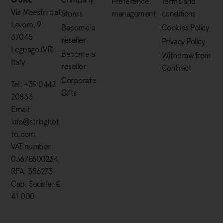
Preference
Terms and
Via Maestri del
Stores
management
conditions
Lavoro, 9
Become a
Cookies Policy
37045
reseller
Privacy Policy
Legnago (VR)
Become a
Withdraw from
Italy
reseller
Contract
Corporate
Tel: +39 0442
Gifts
20833
Email:
info@stringhet
to.com
VAT number:
03678600234
REA: 356273
Cap. Sociale: €
41.000