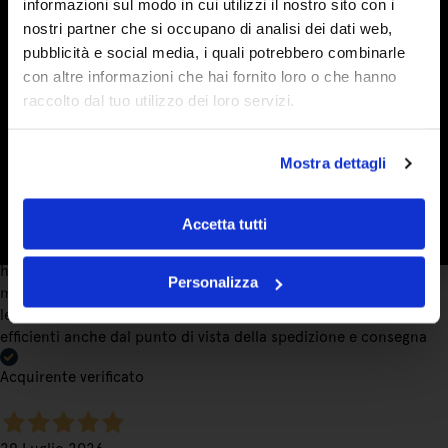
informazioni sul modo in cui utilizzi il nostro sito con i
nostri partner che si occupano di analisi dei dati web,
pubblicità e social media, i quali potrebbero combinarle
7 Giorni Fa
con altre informazioni che hai fornito loro o che hanno
Ho acquistato di nuovo marmellate e sono strepitose. Condivido
raccolto dal tuo utilizzo dei loro servizi.
la loro bontà con amici e farò sicuramente altri ordini.
Spedizione perfetta.
Mostra dettagli
Acquirente verificato
Accetta tutti
7 Giorni Fa
ho conosciuto l'azienda gironzolando sul web alla ricerca di
Personalizza
marmellate che contengano veramente la frutta e devo dire che
le aspettative sono state soddisfatte. Buon prodotto e molto
efficienti anche dal punto di vista della spedizione e consegna
Acquirente verificato