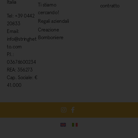
Italia
Ti stiamo
contratto
cercando!
Tel: +39 0442
Regali aziendali
20833
Creazione
Email:
Bomboniere
info@stringhet
to.com
P.I.:
03678600234
REA: 356273
Cap. Sociale: €
41.000