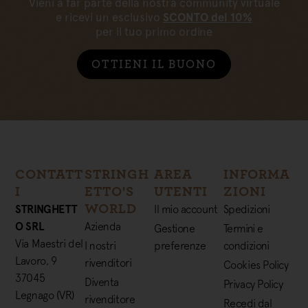
Vieni a far parte della nostra community virtuale
e ricevi un esclusivo
SCONTO del 10%
per il tuo primo ordine
OTTIENI IL BUONO
CONTATT
STRINGH
AREA
INFORMA
I
ETTO'S
UTENTI
ZIONI
WORLD
STRINGHETT
Il mio account
Spedizioni
O SRL
Azienda
Gestione
Termini e
Via Maestri del
I nostri
preferenze
condizioni
Lavoro, 9
rivenditori
Cookies Policy
37045
Diventa
Privacy Policy
Legnago (VR)
rivenditore
Recedi dal