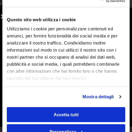
volendo si può osare di più con una vasta gamma di gusti.
Acquirente verificato
Questo sito web utilizza i cookie
Utilizziamo i cookie per personalizzare contenuti ed
6 Giorni Fa
annunci, per fornire funzionalità dei social media e per
Ho acquistato di nuovo marmellate e sono strepitose. Condivido
analizzare il nostro traffico. Condividiamo inoltre
la loro bontà con amici e farò sicuramente altri ordini.
informazioni sul modo in cui utilizzi il nostro sito con i
Spedizione perfetta.
nostri partner che si occupano di analisi dei dati web,
pubblicità e social media, i quali potrebbero combinarle
Acquirente verificato
con altre informazioni che hai fornito loro o che hanno
raccolto dal tuo utilizzo dei loro servizi.
6 Giorni Fa
ho conosciuto l'azienda gironzolando sul web alla ricerca di
Mostra dettagli
marmellate che contengano veramente la frutta e devo dire che
le aspettative sono state soddisfatte. Buon prodotto e molto
efficienti anche dal punto di vista della spedizione e consegna
Accetta tutti
Acquirente verificato
Personalizza