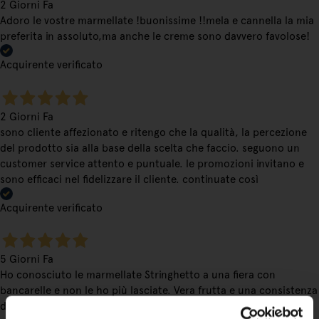
2 Giorni Fa
Adoro le vostre marmellate !buonissime !!mela e cannella la mia
preferita in assoluto,ma anche le creme sono davvero favolose!
Acquirente verificato
2 Giorni Fa
sono cliente affezionato e ritengo che la qualità, la percezione
del prodotto sia alla base della scelta che faccio. seguono un
customer service attento e puntuale. le promozioni invitano e
sono efficaci nel fidelizzare il cliente. continuate così
Acquirente verificato
5 Giorni Fa
Ho conosciuto le marmellate Stringhetto a una fiera con
bancarelle e non le ho più lasciate. Vera frutta e una consistenza
deliziosa. Le mie preferite sono arancia, visciole e fragola, ma