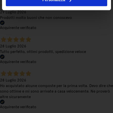
29 Luglio 2026
Prodotti molto buoni che non conoscevo
Acquirente verificato
28 Luglio 2026
Tutto perfetto, ottimi prodotti, spedizione veloce
Acquirente verificato
28 Luglio 2026
Ho acquistato alcune composte per la prima volta. Devo dire che
sono ottime e mi sono arrivate a casa velocemente. Ne proverò
altre sicuramente
Acquirente verificato