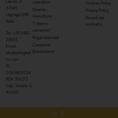
Lavoro, 9
rivenditori
Cookies Policy
37045
Diventa
Privacy Policy
Legnago (VR)
rivenditore
Recedi dal
Italia
Ti stiamo
contratto
cercando!
Tel: +39 0442
Regali aziendali
20833
Creazione
Email:
Bomboniere
info@stringhet
to.com
P.I.:
03678600234
REA: 356273
Cap. Sociale: €
41.000