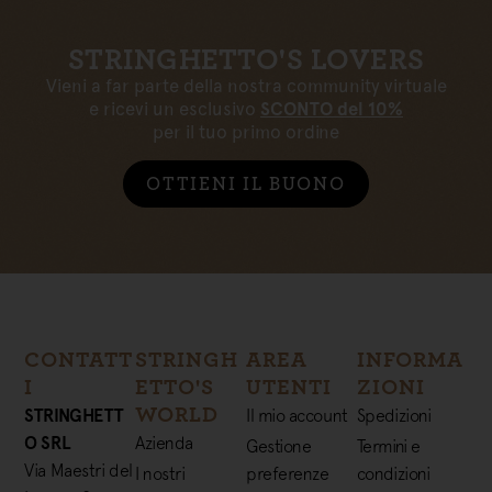
STRINGHETTO'S LOVERS
Vieni a far parte della nostra community virtuale
e ricevi un esclusivo
SCONTO del 10%
per il tuo primo ordine
OTTIENI IL BUONO
CONTATT
STRINGH
AREA
INFORMA
I
ETTO'S
UTENTI
ZIONI
WORLD
STRINGHETT
Il mio account
Spedizioni
O SRL
Azienda
Gestione
Termini e
Via Maestri del
I nostri
preferenze
condizioni