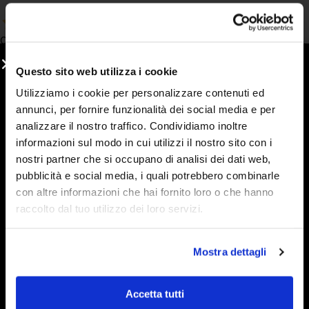
Oggi
Ho aspettato di fare il secondo ordine e assaggiare più gusti
Questo sito web utilizza i cookie
prima per fare una recensione. Che dire, PROVATELE perchè
meritano veramente!
Utilizziamo i cookie per personalizzare contenuti ed
annunci, per fornire funzionalità dei social media e per
Acquirente verificato
analizzare il nostro traffico. Condividiamo inoltre
informazioni sul modo in cui utilizzi il nostro sito con i
nostri partner che si occupano di analisi dei dati web,
5 Giorni Fa
pubblicità e social media, i quali potrebbero combinarle
Adoro le vostre marmellate !buonissime !!mela e cannella la mia
con altre informazioni che hai fornito loro o che hanno
preferita in assoluto,ma anche le creme sono davvero favolose!
raccolto dal tuo utilizzo dei loro servizi.
Acquirente verificato
Mostra dettagli
5 Giorni Fa
sono cliente affezionato e ritengo che la qualità, la percezione
Accetta tutti
del prodotto sia alla base della scelta che faccio. seguono un