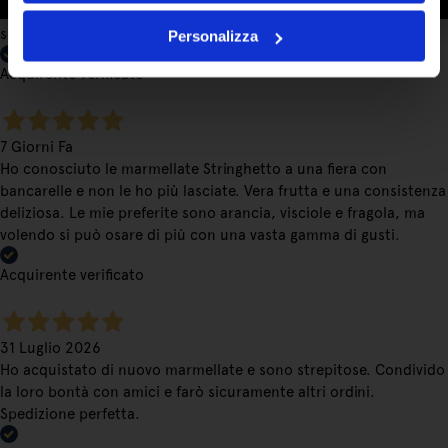
customer service attento e puntuale. le promozioni invitano e
sono efficaci nel fidelizzare il cliente. continuate così
Personalizza
Acquirente verificato
7 Giorni Fa
Ho conosciuto le marmellate Stringhetto a una fiera con
bancarelle e non le ho più lasciate. Vera frutta e una consistenza
deliziosa. Le mie preferite sono arancia, visciole e fragola, ma
volendo si può osare di più con una vasta gamma di gusti.
Acquirente verificato
31 Luglio 2026
Ho acquistato di nuovo marmellate e sono strepitose. Condivido
la loro bontà con amici e farò sicuramente altri ordini.
Spedizione perfetta.