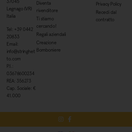
37045
Diventa
Privacy Policy
Legnago (VR)
rivenditore
Recedi dal
Italia
Ti stiamo
contratto
cercando!
Tel: +39 0442
Regali aziendali
20833
Creazione
Email:
Bomboniere
info@stringhet
to.com
P.I.:
03678600234
REA: 356273
Cap. Sociale: €
41.000