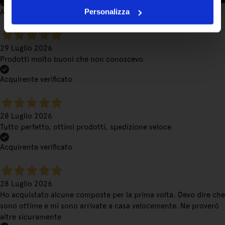
Personalizza
Acquirente verificato
29 Luglio 2026
Prodotti molto buoni che non conoscevo
Acquirente verificato
28 Luglio 2026
Tutto perfetto, ottimi prodotti, spedizione veloce
Acquirente verificato
28 Luglio 2026
Ho acquistato alcune composte per la prima volta. Devo dire che
sono ottime e mi sono arrivate a casa velocemente. Ne proverò
altre sicuramente