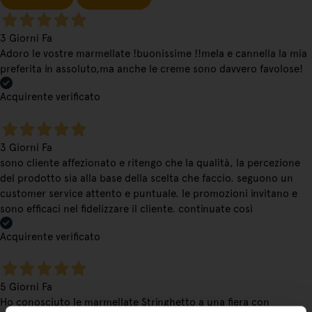
3 Giorni Fa
Adoro le vostre marmellate !buonissime !!mela e cannella la mia
preferita in assoluto,ma anche le creme sono davvero favolose!
Acquirente verificato
3 Giorni Fa
sono cliente affezionato e ritengo che la qualità, la percezione
del prodotto sia alla base della scelta che faccio. seguono un
customer service attento e puntuale. le promozioni invitano e
sono efficaci nel fidelizzare il cliente. continuate così
Acquirente verificato
5 Giorni Fa
Ho conosciuto le marmellate Stringhetto a una fiera con