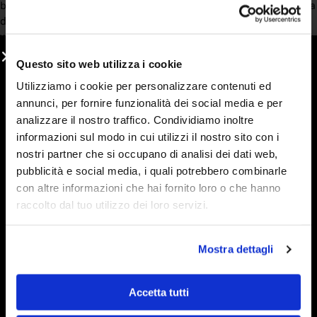
bancarelle e non le ho più lasciate. Vera frutta e una consistenza
deliziosa. Le mie preferite sono arancia, visciole e fragola, ma
volendo si può osare di più con una vasta gamma di gusti.
Questo sito web utilizza i cookie
Acquirente verificato
Utilizziamo i cookie per personalizzare contenuti ed
annunci, per fornire funzionalità dei social media e per
6 Giorni Fa
analizzare il nostro traffico. Condividiamo inoltre
Ho acquistato di nuovo marmellate e sono strepitose. Condivido
informazioni sul modo in cui utilizzi il nostro sito con i
la loro bontà con amici e farò sicuramente altri ordini.
nostri partner che si occupano di analisi dei dati web,
Spedizione perfetta.
pubblicità e social media, i quali potrebbero combinarle
con altre informazioni che hai fornito loro o che hanno
Acquirente verificato
raccolto dal tuo utilizzo dei loro servizi.
6 Giorni Fa
Mostra dettagli
ho conosciuto l'azienda gironzolando sul web alla ricerca di
marmellate che contengano veramente la frutta e devo dire che
le aspettative sono state soddisfatte. Buon prodotto e molto
Accetta tutti
efficienti anche dal punto di vista della spedizione e consegna