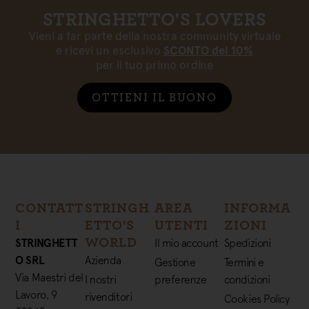
STRINGHETTO'S LOVERS
Vieni a far parte della nostra community virtuale
e ricevi un esclusivo
SCONTO del 10%
per il tuo primo ordine
OTTIENI IL BUONO
CONTATT
STRINGH
AREA
INFORMA
I
ETTO'S
UTENTI
ZIONI
WORLD
STRINGHETT
Il mio account
Spedizioni
O SRL
Azienda
Gestione
Termini e
Via Maestri del
I nostri
preferenze
condizioni
Lavoro, 9
rivenditori
Cookies Policy