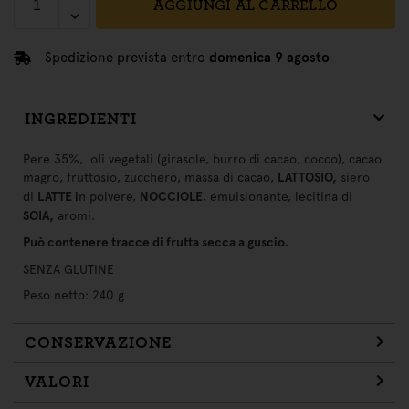
AGGIUNGI AL CARRELLO
Spedizione prevista entro
domenica 9 agosto
INGREDIENTI
Pere 35%, oli vegetali (girasole, burro di cacao, cocco), cacao
magro, fruttosio, zucchero, massa di cacao,
LATTOSIO,
siero
di
LATTE i
n polvere,
NOCCIOLE
, emulsionante, lecitina di
SOIA,
aromi.
Può contenere tracce di frutta secca a guscio.
SENZA GLUTINE
Peso netto: 240 g
CONSERVAZIONE
VALORI