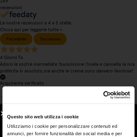
269
recensioni
Le nostre recensioni a 4 e 5 stelle.
Clicca qui per leggerle tutte >
Precedente
Successivo
4 Giorni Fa
Adoro le vostre marmellate !buonissime !!mela e cannella la mia
preferita in assoluto,ma anche le creme sono davvero favolose!
Acquirente verificato
5 Giorni Fa
sono cliente affezionato e ritengo che la qualità, la percezione
Questo sito web utilizza i cookie
del prodotto sia alla base della scelta che faccio. seguono un
customer service attento e puntuale. le promozioni invitano e
Utilizziamo i cookie per personalizzare contenuti ed
sono efficaci nel fidelizzare il cliente. continuate così
annunci, per fornire funzionalità dei social media e per