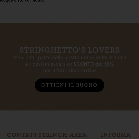
STRINGHETTO'S LOVERS
Vieni a far parte della nostra community virtuale
e ricevi un esclusivo
SCONTO del 10%
per il tuo primo ordine
OTTIENI IL BUONO
CONTATT
STRINGH
AREA
INFORMA