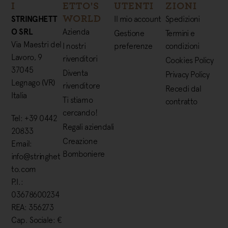
I
ETTO'S
UTENTI
ZIONI
WORLD
STRINGHETT
Il mio account
Spedizioni
O SRL
Azienda
Gestione
Termini e
Via Maestri del
I nostri
preferenze
condizioni
Lavoro, 9
rivenditori
Cookies Policy
37045
Diventa
Privacy Policy
Legnago (VR)
rivenditore
Recedi dal
Italia
Ti stiamo
contratto
cercando!
Tel: +39 0442
Regali aziendali
20833
Creazione
Email:
Bomboniere
info@stringhet
to.com
P.I.:
03678600234
REA: 356273
Cap. Sociale: €