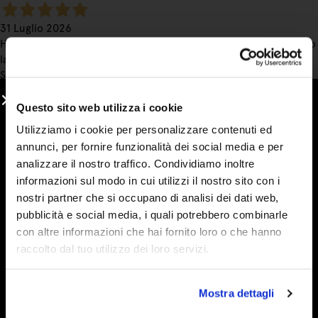
31 Luglio 2026
Ho acquistato di nuovo marmellate e sono strepitose. Condivido
la loro bontà con amici e farò sicuramente altri ordini.
Spedizione perfetta.
Acquirente verificato
Questo sito web utilizza i cookie
Utilizziamo i cookie per personalizzare contenuti ed
annunci, per fornire funzionalità dei social media e per
31 Luglio 2026
analizzare il nostro traffico. Condividiamo inoltre
ho conosciuto l'azienda gironzolando sul web alla ricerca di
informazioni sul modo in cui utilizzi il nostro sito con i
marmellate che contengano veramente la frutta e devo dire che
nostri partner che si occupano di analisi dei dati web,
le aspettative sono state soddisfatte. Buon prodotto e molto
pubblicità e social media, i quali potrebbero combinarle
efficienti anche dal punto di vista della spedizione e consegna
con altre informazioni che hai fornito loro o che hanno
Acquirente verificato
raccolto dal tuo utilizzo dei loro servizi.
Mostra dettagli
29 Luglio 2026
Prodotti molto buoni che non conoscevo