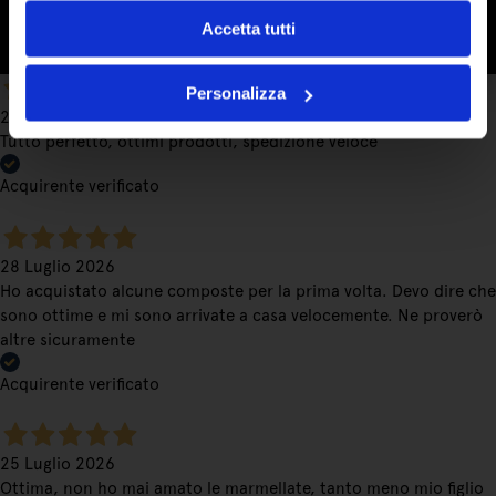
Accetta tutti
Acquirente verificato
Personalizza
28 Luglio 2026
Tutto perfetto, ottimi prodotti, spedizione veloce
Acquirente verificato
28 Luglio 2026
Ho acquistato alcune composte per la prima volta. Devo dire che
sono ottime e mi sono arrivate a casa velocemente. Ne proverò
altre sicuramente
Acquirente verificato
25 Luglio 2026
Ottima, non ho mai amato le marmellate, tanto meno mio figlio