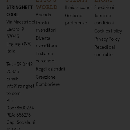
I
ETTO'S
UTENTI
ZIONI
WORLD
STRINGHETT
Il mio account
Spedizioni
O SRL
Azienda
Gestione
Termini e
Via Maestri del
I nostri
preferenze
condizioni
Lavoro, 9
rivenditori
Cookies Policy
37045
Diventa
Privacy Policy
Legnago (VR)
rivenditore
Recedi dal
Italia
Ti stiamo
contratto
cercando!
Tel: +39 0442
Regali aziendali
20833
Creazione
Email:
Bomboniere
info@stringhet
to.com
P.I.:
03678600234
REA: 356273
Cap. Sociale: €
41.000