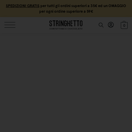
SPEDIZIONI GRATIS
per tutti gli ordini superiori a 35€ ed un OMAGGIO
per ogni ordine superiore a 59€
0