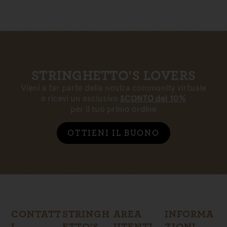
STRINGHETTO'S LOVERS
Vieni a far parte della nostra community virtuale
e ricevi un esclusivo
SCONTO del 10%
per il tuo primo ordine
OTTIENI IL BUONO
CONTATT
STRINGH
AREA
INFORMA