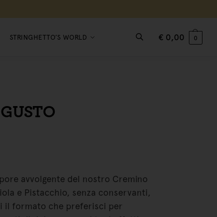
€
0,00
STRINGHETTO’S WORLD
0
Cerca
IGUSTO
apore avvolgente del nostro Cremino
iola e Pistacchio, senza conservanti,
li il formato che preferisci per