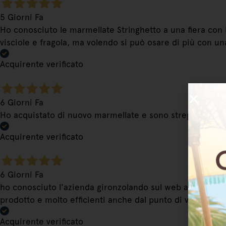
5 Giorni Fa
Ho conosciuto le marmellate Stringhetto a una fiera con b
visciole e fragola, ma volendo si può osare di più con u
Acquirente verificato
6 Giorni Fa
Ho acquistato di nuovo marmellate e sono strepitose. Con
Acquirente verificato
6 Giorni Fa
ho conosciuto l'azienda gironzolando sul web alla ricerc
prodotto e molto efficienti anche dal punto di vista del
Acquirente verificato