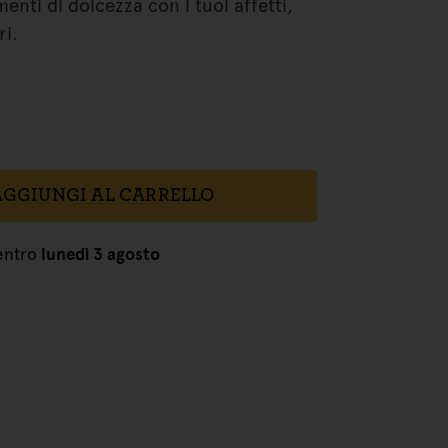
enti di dolcezza con i tuoi affetti,
ri.
AGGIUNGI AL CARRELLO
entro
lunedì 3 agosto