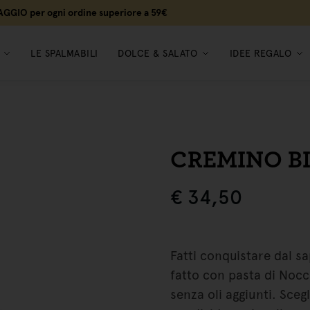
MAGGIO per ogni ordine superiore a 59€
LE SPALMABILI
DOLCE & SALATO
IDEE REGALO
CREMINO B
€
34,50
Fatti conquistare dal s
fatto con pasta di Nocc
senza oli aggiunti. Sceg