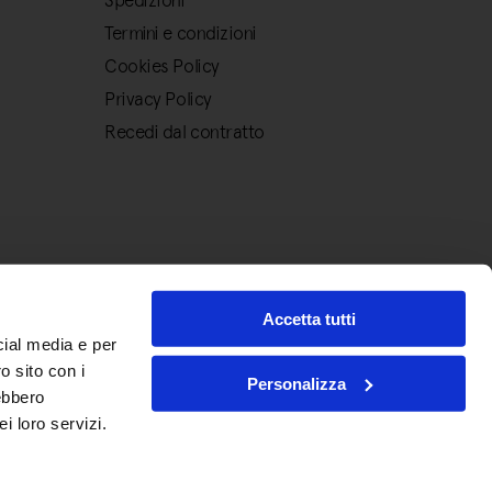
Spedizioni
Termini e condizioni
Cookies Policy
Privacy Policy
Recedi dal contratto
Accetta tutti
cial media e per
o sito con i
Personalizza
rebbero
i loro servizi.