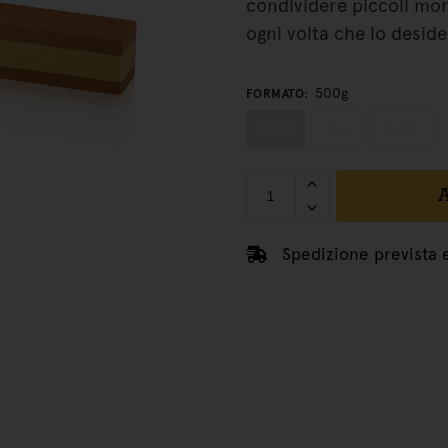
condividere piccoli mom
ogni volta che lo deside
500g
FORMATO
:
500g
1kg
1,7kg
Spedizione prevista 