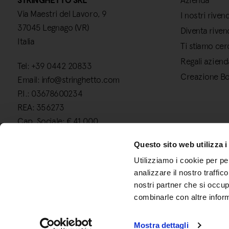
STRINGHETTO SRL
Azienda
Via Maestri del Lavoro, 9
I nostri rivend
37045 Legnago (VR)
Diventa riven
Italia
Ti stiamo ce
Regali aziend
Tel: +39 0442 20833
Creazione B
Email: info@stringhetto.com
P.I.: 03678600234
REA: 356273
Cap. Sociale: € 41.000
Questo sito web utilizza i
Utilizziamo i cookie per pe
analizzare il nostro traffic
nostri partner che si occup
combinarle con altre inform
Mostra dettagli