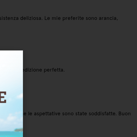
sistenza deliziosa. Le mie preferite sono arancia,
rdini. Spedizione perfetta.
o dire che le aspettative sono state soddisfatte. Buon