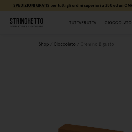
SPEDIZIONI GRATIS
per tutti gli ordini superiori a 35€ ed un O
NUOVI ARRIVI
TUTTAFRUTTA
CIOCCOLATO
Shop
/
Cioccolato
/
Cremino Bigusto