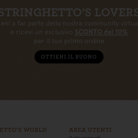
STRINGHETTO'S LOVER
ieni a far parte della nostra community virtua
e ricevi un esclusivo
SCONTO del 10%
per il tuo primo ordine
OTTIENI IL BUONO
ETTO'S WORLD
AREA UTENTI