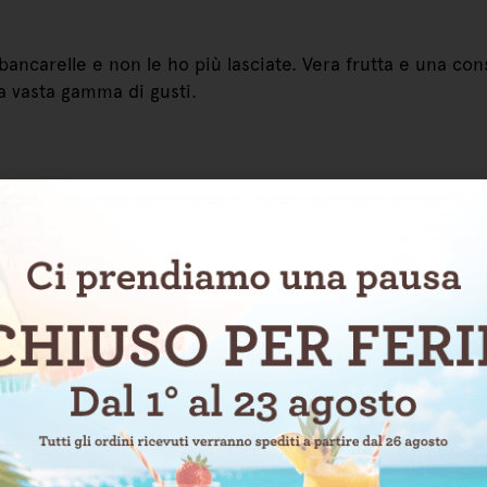
ancarelle e non le ho più lasciate. Vera frutta e una con
na vasta gamma di gusti.
divido la loro bontà con amici e farò sicuramente altri o
a di marmellate che contengano veramente la frutta e dev
la spedizione e consegna