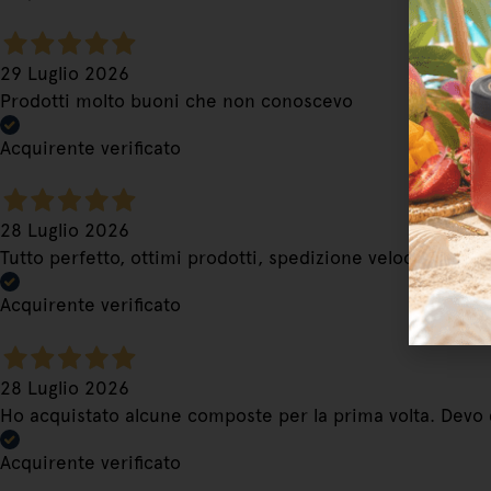
29 Luglio 2026
Prodotti molto buoni che non conoscevo
Acquirente verificato
28 Luglio 2026
Tutto perfetto, ottimi prodotti, spedizione veloce
Acquirente verificato
28 Luglio 2026
Ho acquistato alcune composte per la prima volta. Devo
Acquirente verificato