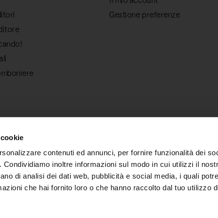
Il mio account
itori
Gestione preferenze
ditore
rcando!
ali
omboniere
 cookie
rsonalizzare contenuti ed annunci, per fornire funzionalità dei so
o. Condividiamo inoltre informazioni sul modo in cui utilizzi il nostr
ano di analisi dei dati web, pubblicità e social media, i quali pot
azioni che hai fornito loro o che hanno raccolto dal tuo utilizzo de