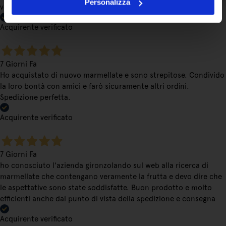
Personalizza
volendo si può osare di più con una vasta gamma di gusti.
Acquirente verificato
7 Giorni Fa
Ho acquistato di nuovo marmellate e sono strepitose. Condivido
la loro bontà con amici e farò sicuramente altri ordini.
Spedizione perfetta.
Acquirente verificato
7 Giorni Fa
ho conosciuto l'azienda gironzolando sul web alla ricerca di
marmellate che contengano veramente la frutta e devo dire che
le aspettative sono state soddisfatte. Buon prodotto e molto
efficienti anche dal punto di vista della spedizione e consegna
Acquirente verificato