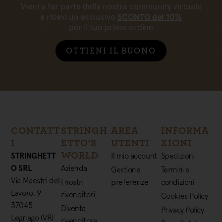
Vieni a far parte della nostra community virtuale
e ricevi un esclusivo
SCONTO del 10%
per il tuo primo ordine
OTTIENI IL BUONO
CONTATT
STRINGH
AREA
INFORMA
I
ETTO'S
UTENTI
ZIONI
WORLD
STRINGHETT
Il mio account
Spedizioni
O SRL
Azienda
Gestione
Termini e
Via Maestri del
I nostri
preferenze
condizioni
Lavoro, 9
rivenditori
Cookies Policy
37045
Diventa
Privacy Policy
Legnago (VR)
rivenditore