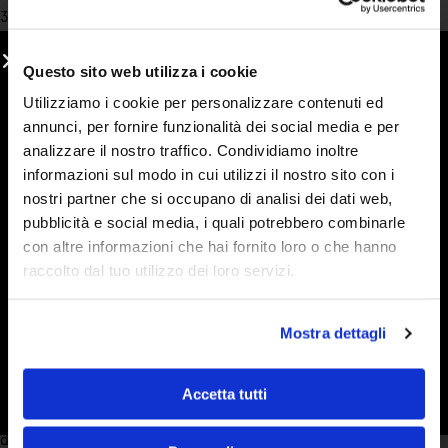
3 Giorni Fa
Adoro le vostre marmellate !buonissime !!mela e cannella la mia
preferita in assoluto,ma anche le creme sono davvero favolose!
Questo sito web utilizza i cookie
Acquirente verificato
Utilizziamo i cookie per personalizzare contenuti ed
annunci, per fornire funzionalità dei social media e per
analizzare il nostro traffico. Condividiamo inoltre
4 Giorni Fa
informazioni sul modo in cui utilizzi il nostro sito con i
sono cliente affezionato e ritengo che la qualità, la percezione
nostri partner che si occupano di analisi dei dati web,
del prodotto sia alla base della scelta che faccio. seguono un
pubblicità e social media, i quali potrebbero combinarle
customer service attento e puntuale. le promozioni invitano e
con altre informazioni che hai fornito loro o che hanno
sono efficaci nel fidelizzare il cliente. continuate così
raccolto dal tuo utilizzo dei loro servizi.
Acquirente verificato
Mostra dettagli
6 Giorni Fa
Accetta tutti
Ho conosciuto le marmellate Stringhetto a una fiera con
bancarelle e non le ho più lasciate. Vera frutta e una consistenza
deliziosa. Le mie preferite sono arancia, visciole e fragola, ma