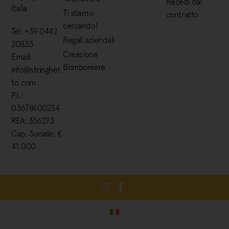
Recedi dal
Italia
Ti stiamo
contratto
cercando!
Tel: +39 0442
Regali aziendali
20833
Creazione
Email:
Bomboniere
info@stringhet
to.com
P.I.:
03678600234
REA: 356273
Cap. Sociale: €
41.000