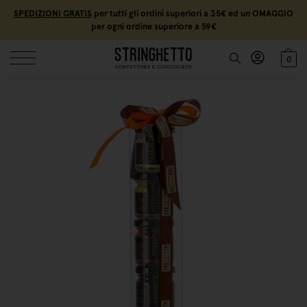
SPEDIZIONI GRATIS
per tutti gli ordini superiori a 35€ ed un OMAGGIO
per ogni ordine superiore a 59€
0