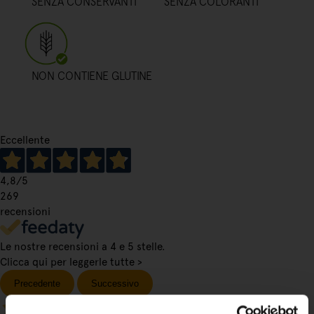
SENZA CONSERVANTI
SENZA COLORANTI
NON CONTIENE GLUTINE
Eccellente
4,8
/5
269
recensioni
Le nostre recensioni a 4 e 5 stelle.
Clicca qui per leggerle tutte >
Precedente
Successivo